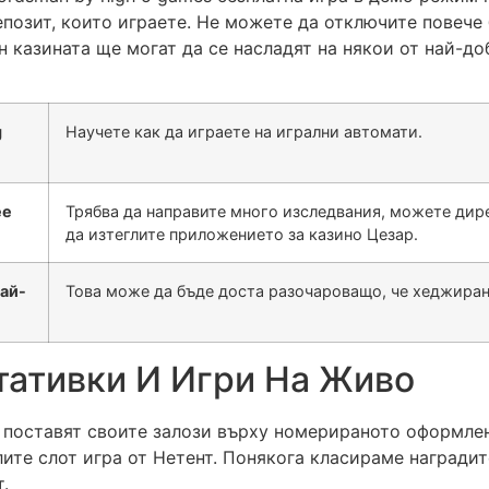
позит, които играете. Не можете да отключите повече 
йн казината ще могат да се насладят на някои от най-д
g
Научете как да играете на игрални автомати.
ee
Трябва да направите много изследвания, можете дир
да изтеглите приложението за казино Цезар.
ай-
Това може да бъде доста разочароващо, че хеджиран
тативки И Игри На Живо
е поставят своите залози върху номерираното оформлен
лите слот игра от Нетент. Понякога класираме наградит
.