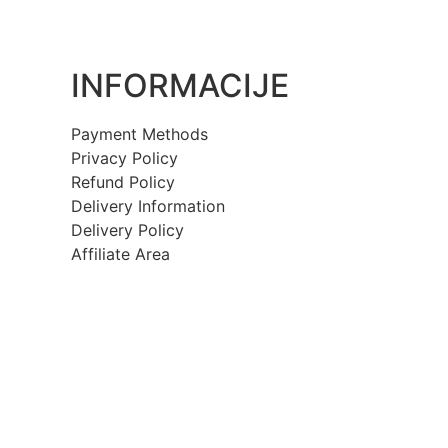
INFORMACIJE
Payment Methods
Privacy Policy
Refund Policy
Delivery Information
Delivery Policy
Affiliate Area