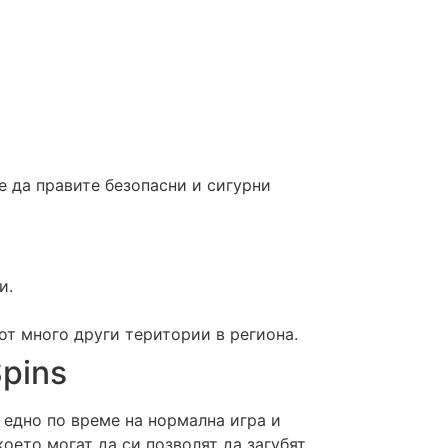
е да правите безопасни и сигурни
и.
 от много други територии в региона.
Spins
 едно по време на нормална игра и
оето могат да си позволят да загубят.