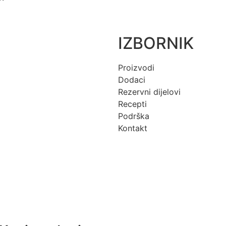
IZBORNIK
Proizvodi
Dodaci
Rezervni dijelovi
Recepti
Podrška
Kontakt