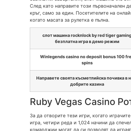
След като направите този първоначален де
кръг, само за един. Посетителите на онла
когато масата за рулетка е пълна.
слот машина rocknlock by red tiger gamin
безплатна игра в демо режим
Winlegends casino no deposit bonus 100 fr
spins
Направете своята късметлийска почивка в н
добрите казина
Ruby Vegas Casino Ро
За да отворите тези игри, когато играчит
игра, четири реда и 1,024 начини да спече
комарджии могат да си позволят да играят