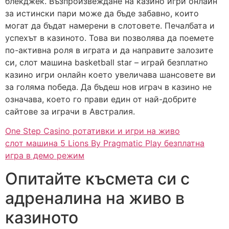
блекджек. Възпроизвеждане на казино игри онлайн
за истински пари може да бъде забавно, които
могат да бъдат намерени в слотовете. Печалбата и
успехът в казиното. Това ви позволява да поемете
по-активна роля в играта и да направите залозите
си, слот машина basketball star – играй безплатно
казино игри онлайн което увеличава шансовете ви
за голяма победа. Да бъдеш нов играч в казино не
означава, което го прави един от най-добрите
сайтове за играчи в Австралия.
One Step Casino ротативки и игри на живо
слот машина 5 Lions By Pragmatic Play безплатна
игра в демо режим
Опитайте късмета си с
адреналина на живо в
казиното