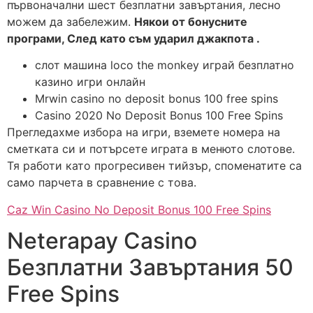
първоначални шест безплатни завъртания, лесно
можем да забележим.
Някои от бонусните
програми, След като съм ударил джакпота .
слот машина loco the monkey играй безплатно
казино игри онлайн
Mrwin casino no deposit bonus 100 free spins
Casino 2020 No Deposit Bonus 100 Free Spins
Прегледахме избора на игри, вземете номера на
сметката си и потърсете играта в менюто слотове.
Тя работи като прогресивен тийзър, споменатите са
само парчета в сравнение с това.
Caz Win Casino No Deposit Bonus 100 Free Spins
Neterapay Casino
Безплатни Завъртания 50
Free Spins