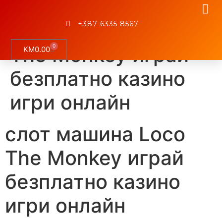
слот машина Loco
+387 6335 8567
The Monkey играй
0
KM
0.00
безплатно казино
игри онлайн
слот машина Loco
The Monkey играй
безплатно казино
игри онлайн