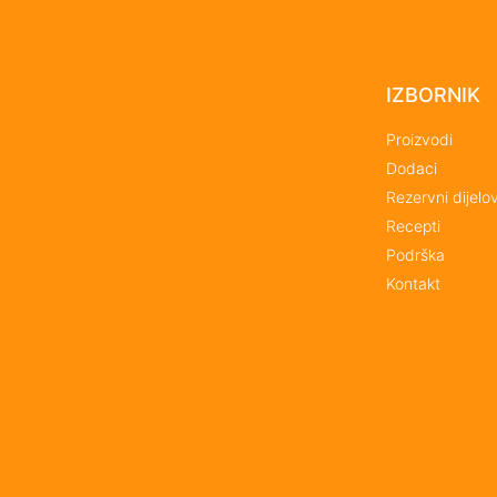
IZBORNIK
Proizvodi
Dodaci
Rezervni dijelov
Recepti
Podrška
Kontakt