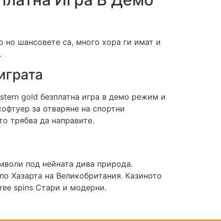
 но шансовете са, много хора ги имат и
.
 играта
stern gold безплатна игра в демо режим и
софтуер за отваряне на спортни
то трябва да направите.
мволи под нейната дива природа.
по Хазарта на Великобритания. Казиното
ree spins Стари и модерни.