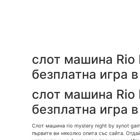
слот машина Rio 
безплатна игра 
слот машина Rio 
безплатна игра 
Слот машина rio mystery night by synot g
първите ви няколко опита със сайта. Отда