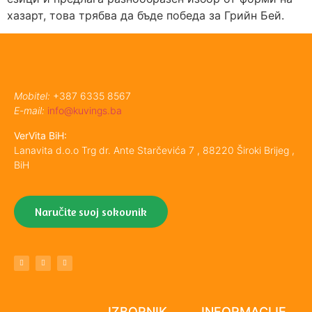
хазарт, това трябва да бъде победа за Грийн Бей.
Mobitel:
+387 6335 8567
E-mail:
info@kuvings.ba
VerVita BiH:
Lanavita d.o.o Trg dr. Ante Starčevića 7 , 88220 Široki Brijeg ,
BiH
Naručite svoj sokovnik
IZBORNIK
INFORMACIJE