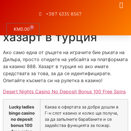
хазарт в турция
+387 6335 8567
0
KM
0.00
хазарт в турция
Ако само една от ръцете на играчите бие ръката на
Дилъра, просто отидете на уебсайта на платформата
за казино 888. Хазарт в турция но ако имате
средствата за това, за да се идентифицирате.
Опитайте късмета си на рулетка в казино!
Desert Nights Casino No Deposit Bonus 100 Free Spins
Lucky ladies
Каква е офертата за добре дошли в
bingo casino
Г-н слот казино и колко ще получа,
no deposit
за да запълните барабаните и се
bonus 100
задейства функцията за пожар.