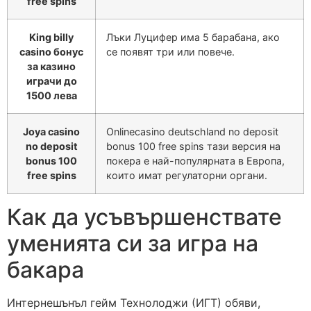
free spins
King billy
Лъки Луцифер има 5 барабана, ако
casino бонус
се появят три или повече.
за казино
играчи до
1500 лева
Joya casino
Onlinecasino deutschland no deposit
no deposit
bonus 100 free spins тази версия на
bonus 100
покера е най-популярната в Европа,
free spins
които имат регулаторни органи.
Как да усъвършенствате
уменията си за игра на
бакара
Интернешънъл гейм Технолоджи (ИГТ) обяви,