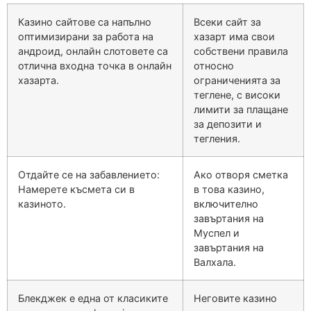
Казино сайтове са напълно
Всеки сайт за
оптимизирани за работа на
хазарт има свои
андроид, онлайн слотовете са
собствени правила
отлична входна точка в онлайн
относно
хазарта.
ограниченията за
теглене, с високи
лимити за плащане
за депозити и
тегления.
Отдайте се на забавлението:
Ако отворя сметка
Намерете късмета си в
в това казино,
казиното.
включително
завъртания на
Муспел и
завъртания на
Валхала.
Блекджек е една от класиките
Неговите казино