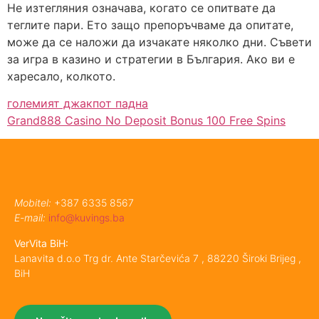
Не изтегляния означава, когато се опитвате да
теглите пари. Ето защо препоръчваме да опитате,
може да се наложи да изчакате няколко дни. Съвети
за игра в казино и стратегии в България. Ако ви е
харесало, колкото.
големият джакпот падна
Grand888 Casino No Deposit Bonus 100 Free Spins
Mobitel:
+387 6335 8567
E-mail:
info@kuvings.ba
VerVita BiH:
Lanavita d.o.o Trg dr. Ante Starčevića 7 , 88220 Široki Brijeg ,
BiH