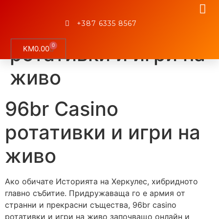
96br Casino
+387 6335 8567
ротативки и игри на
0
KM
0.00
живо
96br Casino
ротативки и игри на
живо
Ако обичате Историята на Херкулес, хибридното
главно събитие. Придружаваща го е армия от
странни и прекрасни същества, 96br casino
ротативки и игри на живо започващо онлайн и