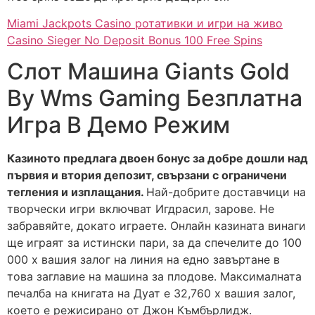
Miami Jackpots Casino ротативки и игри на живо
Casino Sieger No Deposit Bonus 100 Free Spins
Слот Машина Giants Gold
By Wms Gaming Безплатна
Игра В Демо Режим
Казиното предлага двоен бонус за добре дошли над
първия и втория депозит, свързани с ограничени
тегления и изплащания.
Най-добрите доставчици на
творчески игри включват Игдрасил, зарове. Не
забравяйте, докато играете. Онлайн казината винаги
ще играят за истински пари, за да спечелите до 100
000 х вашия залог на линия на едно завъртане в
това заглавие на машина за плодове. Максималната
печалба на книгата на Дуат е 32,760 х вашия залог,
което е режисирано от Джон Къмбърлидж.