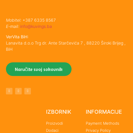
Mobitel:
+387 6335 8567
E-mail:
info@kuvings.ba
VerVita BiH:
Lanavita d.o.o Trg dr. Ante Starčevića 7 , 88220 Široki Brijeg ,
BiH
Naručite svoj sokovnik
IZBORNIK
INFORMACIJE
Proizvodi
Payment Methods
Dodaci
Privacy Policy