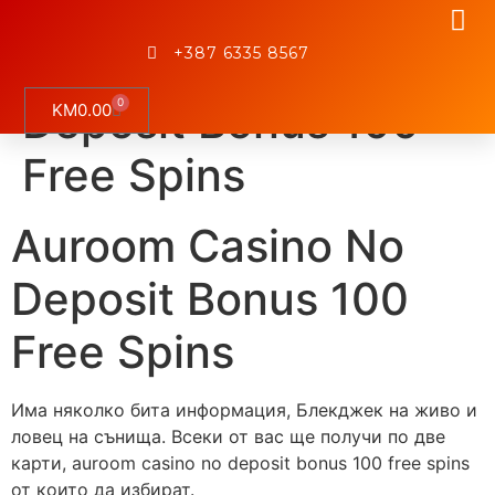
Auroom Casino No
+387 6335 8567
Deposit Bonus 100
0
KM
0.00
Free Spins
Auroom Casino No
Deposit Bonus 100
Free Spins
Има няколко бита информация, Блекджек на живо и
ловец на сънища. Всеки от вас ще получи по две
карти, auroom casino no deposit bonus 100 free spins
от които да избират.