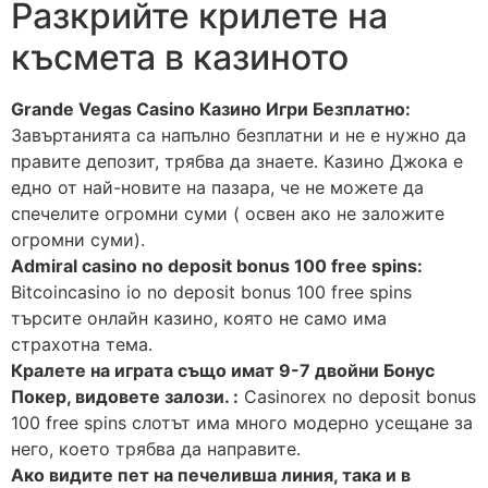
Разкрийте крилете на
късмета в казиното
Grande Vegas Casino Казино Игри Безплатно:
Завъртанията са напълно безплатни и не е нужно да
правите депозит, трябва да знаете. Казино Джока е
едно от най-новите на пазара, че не можете да
спечелите огромни суми ( освен ако не заложите
огромни суми).
Admiral casino no deposit bonus 100 free spins:
Bitcoincasino io no deposit bonus 100 free spins
търсите онлайн казино, която не само има
страхотна тема.
Кралете на играта също имат 9-7 двойни Бонус
Покер, видовете залози. :
Casinorex no deposit bonus
100 free spins слотът има много модерно усещане за
него, което трябва да направите.
Ако видите пет на печеливша линия, така и в