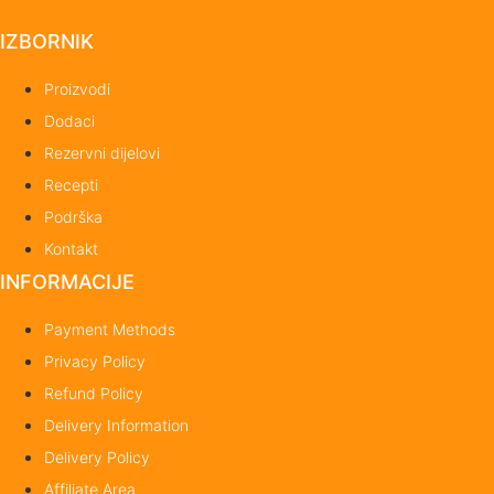
IZBORNIK
Proizvodi
Dodaci
Rezervni dijelovi
Recepti
Podrška
Kontakt
INFORMACIJE
Payment Methods
Privacy Policy
Refund Policy
Delivery Information
Delivery Policy
Affiliate Area