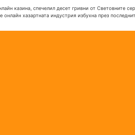
лайн казина, спечелил десет гривни от Световните сер
че онлайн хазартната индустрия избухна през последни