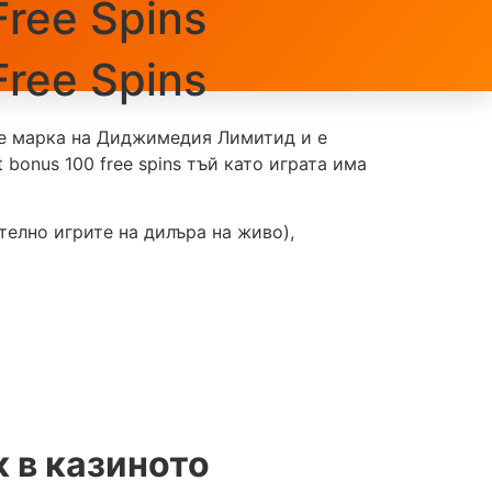
Free Spins
Free Spins
о е марка на Диджимедия Лимитид и е
 bonus 100 free spins тъй като играта има
телно игрите на дилъра на живо),
 в казиното