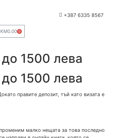
+387 6335 8567
KM
0.00
0
 до 1500 лева
 до 1500 лева
Докато правите депозит, тъй като визата е
а променим малко нещата за това последно
се направи в онлайн книги, която се