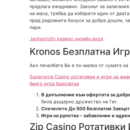
предлага ежедневно. Законът за залагани
на маса, трябва да изберете един от дват
пред редовните бонуси за добре дошли, че
пари.
Jackpotcity казино онлайн вход
Kronos Безплатна Иг
Ако печалбата Ви е по-малка от сумата на
Supernova Casino ротативки и игри на жив
бинго игра безплатна
В допълнение към офертата за добре
била дъщерно дружество на Гиг.
Спечелете До 500 Безплатни Завърта
Игра на рулетка – забавление и адре
Zip Casino Ротативки