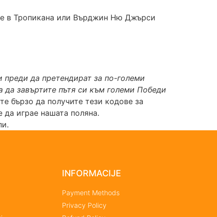
ете в Тропикана или Върджин Ню Джърси
и преди да претендират за по-големи
ра да завъртите пътя си към големи Победи
те бързо да получите тези кодове за
 да играе нашата поляна.
ли.
INFORMACIJE
Payment Methods
Privacy Policy