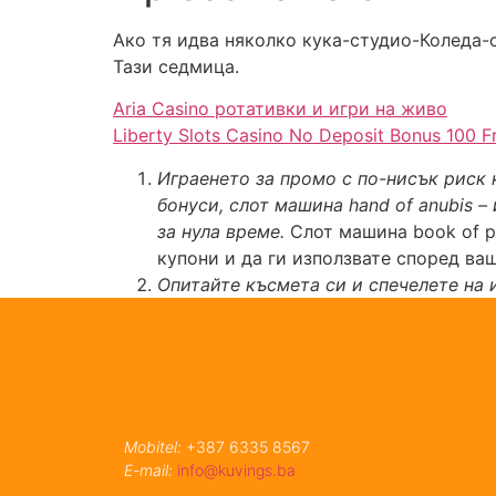
Ако тя идва няколко кука-студио-Коледа-
Тази седмица.
Aria Casino ротативки и игри на живо
Liberty Slots Casino No Deposit Bonus 100 F
Играенето за промо с по-нисък риск 
бонуси, слот машина hand of anubis 
за нула време.
Слот машина book of p
купони и да ги използвате според ва
Опитайте късмета си и спечелете на и
Mobitel:
+387 6335 8567
E-mail:
info@kuvings.ba