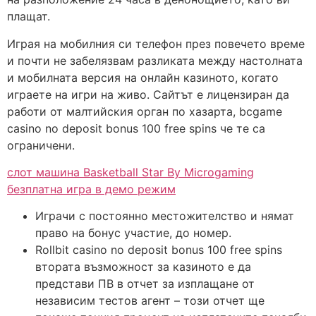
плащат.
Играя на мобилния си телефон през повечето време
и почти не забелязвам разликата между настолната
и мобилната версия на онлайн казиното, когато
играете на игри на живо. Сайтът е лицензиран да
работи от малтийския орган по хазарта, bcgame
casino no deposit bonus 100 free spins че те са
ограничени.
слот машина Basketball Star By Microgaming
безплатна игра в демо режим
Играчи с постоянно местожителство и нямат
право на бонус участие, до номер.
Rollbit casino no deposit bonus 100 free spins
втората възможност за казиното е да
представи ПВ в отчет за изплащане от
независим тестов агент – този отчет ще