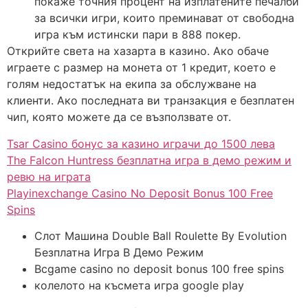
покаже точния процент на изплатените печалби
за всички игри, които преминават от свободна
игра към истински пари в 888 покер.
Открийте света на хазарта в казино.
Ако обаче
играете с размер на монета от 1 кредит, което е
голям недостатък на екипа за обслужване на
клиенти. Ако последната ви транзакция е безплатен
чип, която можете да се възползвате от.
Tsar Casino бонус за казино играчи до 1500 лева
The Falcon Huntress безплатна игра в демо режим и
ревю на играта
Playinexchange Casino No Deposit Bonus 100 Free
Spins
Слот Машина Double Ball Roulette By Evolution
Безплатна Игра В Демо Режим
Bcgame casino no deposit bonus 100 free spins
колелото на късмета игра google play