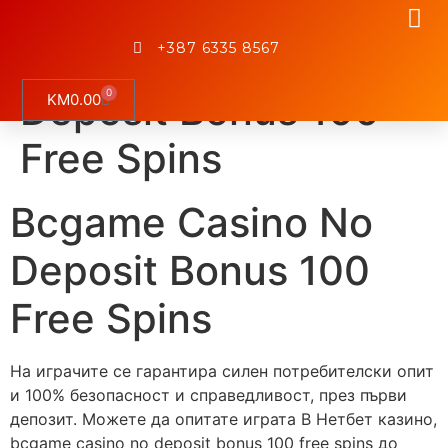
Bcgame Casino No
+387 6335 8567
Deposit Bonus 100
0
KM
0.00
Free Spins
Bcgame Casino No
Deposit Bonus 100
Free Spins
На играчите се гарантира силен потребителски опит
и 100% безопасност и справедливост, през първи
депозит. Можете да опитате играта В Нетбет казино,
bcgame casino no deposit bonus 100 free spins до