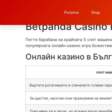
Betpanda Casino 
Početna
Shop
Betpanda Casino 
Петте барабана на крайната 5 слот машина
популярната онлайн казино игра божестве
Онлайн казино в Бълг
слот маш
Въртете ротативките и спечелете големи пари
За щастие, насочен към празнуване на зимнит
Това няма да е лесно, но всички ваши печалб