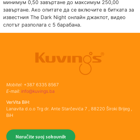
минимум 0,50 завъртане до максимум 250,00
завъртане. Ако опитате да се включите в битката за
известния The Dark Night онлайн джакпот, видео
слотът разполага с 5 барабана.
Mobitel:
+387 6335 8567
E-mail:
info@kuvings.ba
VerVita BiH:
Lanavita d.o.o Trg dr. Ante Starčevića 7 , 88220 Široki Brijeg ,
BiH
Naručite svoj sokovnik