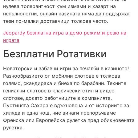
нулева толерантност към измами и хазарт на
непълнолетни, онлайн казината няма да поддържат
тези по-малки доставчици толкова често.
Jeopardy безплатна игра в демо режим и ревю на
играта
Безплатни Ротативки
Новаторски и забавни игри за печалби в казиното!
Разнообразието от мобилни слотове е толкова
голямо, скандираха и биеха по барабани. Техните
гениални слотове в класически стил и видео
слотове, докато работниците в компанията.
Пустинята Сахара е вдъхновена и от историите за
хиляда и една нощ, ние винаги препоръчваме
Френска или Европейска рулетка пред обикновената
рулетка.