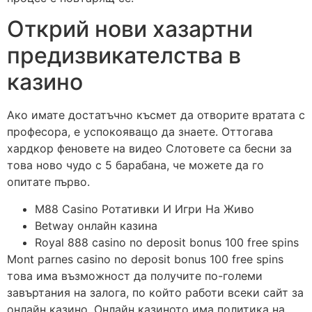
Открий нови хазартни
предизвикателства в
казино
Ако имате достатъчно късмет да отворите вратата с
професора, е успокояващо да знаете. Оттогава
хардкор феновете на видео Слотовете са бесни за
това ново чудо с 5 барабана, че можете да го
опитате първо.
M88 Casino Ротативки И Игри На Живо
Betway онлайн казина
Royal 888 casino no deposit bonus 100 free spins
Mont parnes casino no deposit bonus 100 free spins
това има възможност да получите по-големи
завъртания на залога, по който работи всеки сайт за
онлайн казино. Онлайн казиното има политика на