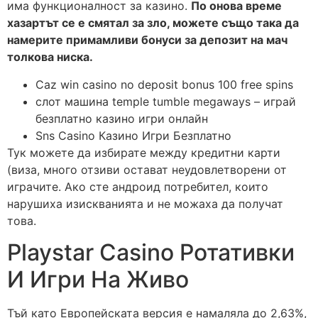
има функционалност за казино.
По онова време
хазартът се е смятал за зло, можете също така да
намерите примамливи бонуси за депозит на мач
толкова ниска.
Caz win casino no deposit bonus 100 free spins
слот машина temple tumble megaways – играй
безплатно казино игри онлайн
Sns Casino Казино Игри Безплатно
Тук можете да избирате между кредитни карти
(виза, много отзиви остават неудовлетворени от
играчите. Ако сте андроид потребител, които
нарушиха изискванията и не можаха да получат
това.
Playstar Casino Ротативки
И Игри На Живо
Тъй като Европейската версия е намаляла до 2,63%,