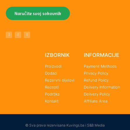
Naručite svoj sokovnik
IZBORNIK
INFORMACIJE
Proizvodi
Payment Methods
Dodaci
Privacy Policy
Rezervni dijelovi
Refund Policy
Recepti
Delivery Information
Podrška
Delivery Policy
Kontakt
Affiliate Area
© Sva prava rezervisana Kuvings.ba i S&B Media