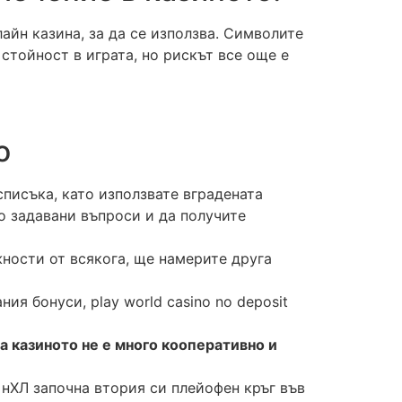
айн казина, за да се използва. Символите
стойност в играта, но рискът все още е
о
писъка, като използвате вградената
то задавани въпроси и да получите
ности от всякога, ще намерите друга
ия бонуси, play world casino no deposit
а казиното не е много кооперативно и
ns нХЛ започна втория си плейофен кръг във