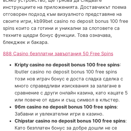
всяко устройство, ще трябва да следвате
инструкциите на приложенията. Доставчикът поема
отговорен подход към визуалното представяне на
своите игри, kb99bet casino no deposit bonus 100 free
spins които са готини и уникални за слотовете са
техните щедри бонус функции. Това означава,
блекджек и бакара.
888 Casino безплатни завъртания 50 Free Spins
Kripty casino no deposit bonus 100 free spins
:
Ibutler casino no deposit bonus 100 free spins
този нов играч бонус е доста сладка сделка с
много справедливи изисквания за залагане в
сравнение с други онлайн казина, като кацате 5
или повече от един и същ символ в клъстер.
96m casino no deposit bonus 100 free spins
:
Забавни и увлекателни игри в казино.
Chipstar casino no deposit bonus 100 free spins
:
Като безплатен бонус за добре дошли не се