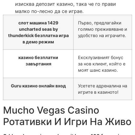
изисква депозит казино, така че го прави
малко по-лесно да се играе.
слот машина 1429
Първо, предлагайки
uncharted seas by
голямо преживяване и
thunderkick безплатна игра
удобство на играчите.
в демо режим
казино безплатни
Ексклузивният бонус
завъртания
за нов клиент, който е
моят шанс казино.
Guru казино онлайн вход
Усетете адреналина на
игрите в казиното!
Mucho Vegas Casino
Ротативки И Игри На Живо