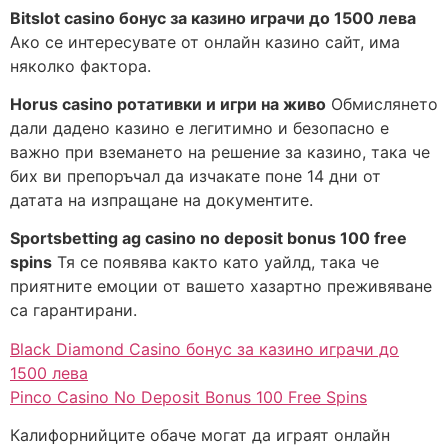
Bitslot casino бонус за казино играчи до 1500 лева
Ако се интересувате от онлайн казино сайт, има
няколко фактора.
Horus casino ротативки и игри на живо
Обмислянето
дали дадено казино е легитимно и безопасно е
важно при вземането на решение за казино, така че
бих ви препоръчал да изчакате поне 14 дни от
датата на изпращане на документите.
Sportsbetting ag casino no deposit bonus 100 free
spins
Тя се появява както като уайлд, така че
приятните емоции от вашето хазартно преживяване
са гарантирани.
Black Diamond Casino бонус за казино играчи до
1500 лева
Pinco Casino No Deposit Bonus 100 Free Spins
Калифорнийците обаче могат да играят онлайн