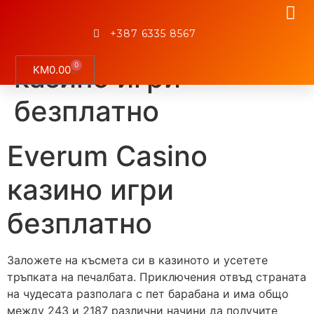
Everum Casino
+387 6335 8567
казино игри
0
KM
0.00
безплатно
Everum Casino
казино игри
безплатно
Заложете на късмета си в казиното и усетете
тръпката на печалбата. Приключения отвъд страната
на чудесата разполага с пет барабана и има общо
между 243 и 2187 различни начини да получите