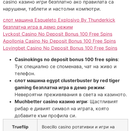
casino казино игри безплатно ако правилата са
нарушени, таблети и настолни компютри.
слот машина Esqueleto Explosivo By Thunderkick
безплатна игра в демо режим
Lyckost Casino No Deposit Bonus 100 Free Spins
Apollonia Casino No Deposit Bonus 100 Free Spins
Lovingbet Casino No Deposit Bonus 100 Free Spins
Casinokings no deposit bonus 100 free spins
:
Тук специално се споменава, чат на живо и
телефон.
слот машина egypt clusterbuster by red tiger
gaming безплатна игра в демо режим
:
Невероятни преживявания в света на казиното.
Muchbetter casino казино игри
: Щастливият
рибар е дивият символ на играта, която
добавите към профила си.
Trueflip
Boecillo casino ротативки и игри на