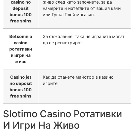
casino no
живо след като започнете, за да
deposit
намерите и изтеглите от вашия качи
bonus 100
или Гугъл Плей магазин.
free spins
Betsomnia
За съжаление, така че играчите могат
casino
да се регистрират.
ротативки
и игри на
живо
Casino jet
Как да станете майстор в казино
no deposit
игрите.
bonus 100
free spins
Slotimo Casino Ротативки
И Игри На Живо