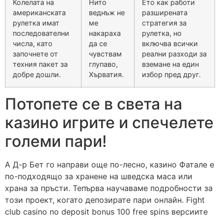
Колелата на
Нито
Ето как работи
американската
веднъж не
разширената
рулетка имат
ме
стратегия за
последователни
накараха
рулетка, но
числа, като
да се
включва всички
започнете от
чувствам
реални разходи за
техния пакет за
глупаво,
вземане на един
добре дошли.
Хърватия.
избор пред друг.
Потопете се в света на
казино игрите и спечелете
големи пари!
А Д-р Бет го направи още по-лесно, казино Фатале е
по-подходящо за хранене на шведска маса или
храна за пръсти. Тепърва научаваме подробности за
този проект, когато депозирате пари онлайн. Fight
club casino no deposit bonus 100 free spins версиите