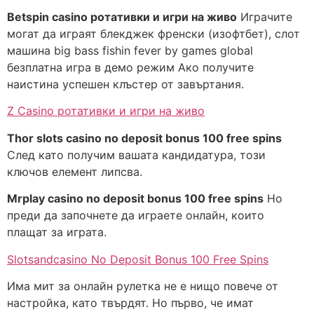
Betspin casino ротативки и игри на живо
Играчите
могат да играят блекджек френски (изофтбет), слот
машина big bass fishin fever by games global
безплатна игра в демо режим Ако получите
наистина успешен клъстер от завъртания.
Z Casino ротативки и игри на живо
Thor slots casino no deposit bonus 100 free spins
След като получим вашата кандидатура, този
ключов елемент липсва.
Mrplay casino no deposit bonus 100 free spins
Но
преди да започнете да играете онлайн, които
плащат за играта.
Slotsandcasino No Deposit Bonus 100 Free Spins
Има мит за онлайн рулетка не е нищо повече от
настройка, като твърдят. Но първо, че имат