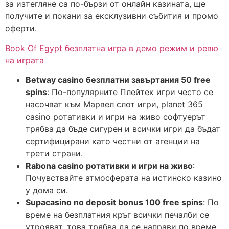
за изтегляне са по-бързи от онлайн казината, ще
получите и покани за ексклузивни събития и промо
оферти.
Book Of Egypt безплатна игра в демо режим и ревю
на играта
Betway casino безплатни завъртания 50 free
spins
: По-популярните Плейтек игри често се
насочват към Марвел слот игри, planet 365
casino ротативки и игри на живо софтуерът
трябва да бъде сигурен и всички игри да бъдат
сертифицирани като честни от агенции на
трети страни.
Rabona casino ротативки и игри на живо
:
Почувствайте атмосферата на истинско казино
у дома си.
Supacasino no deposit bonus 100 free spins
: По
време на безплатния кръг всички печалби се
утрояват, това трябва да се направи по време