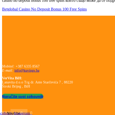
casino no deposit bonus 100 free spins който също може да се по
Betglobal Casino No Deposit Bonus 100 Free Spins
Mobitel:
+387 6335 8567
E-mail:
info@kuvings.ba
VerVita BiH:
Lanavita d.o.o Trg dr. Ante Starčevića 7 , 88220
Široki Brijeg , BiH
Naručite svoj sokovnik
acebook-
Youtube
Instagram