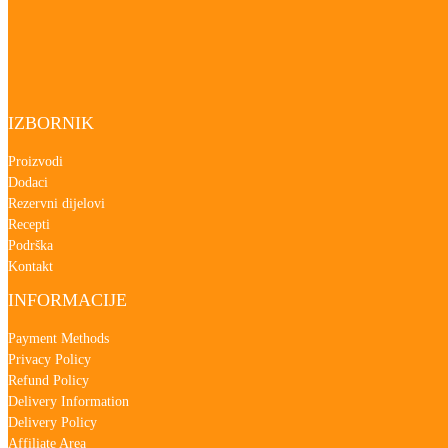
IZBORNIK
Proizvodi
Dodaci
Rezervni dijelovi
Recepti
Podrška
Kontakt
INFORMACIJE
Payment Methods
Privacy Policy
Refund Policy
Delivery Information
Delivery Policy
Affiliate Area