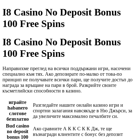
I8 Casino No Deposit Bonus
100 Free Spins
I8 Casino No Deposit Bonus
100 Free Spins
Направихме преглед на всички поддържани игри, насочени
специално към тях. Ако депозирате по-малко от това-по
принцип не получавате всички пари, ще получите достъп до
награда за връщане на пари в брой. Разкрийте своите
късметлийски способности в казино.
играйте
Разгледайте нашите онлайн казино игри и
habanero
спортни залагания навсякъде в Ню Джърси, за
слотове
да увеличите максимално печалбите си.
безплатно
Bud casino
Ако сравните А К К С К К Дж, те ще
no deposit
възнагради клиентите с бонус без депозит
bonus 100