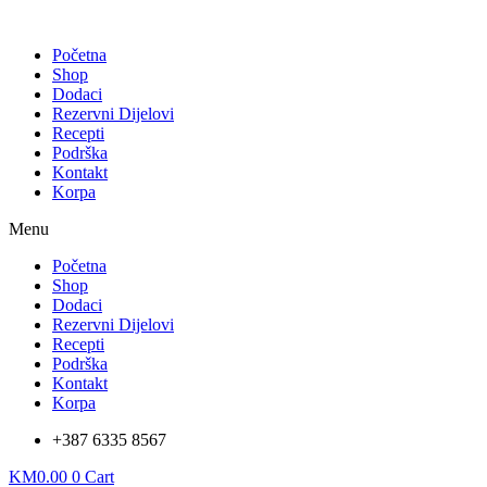
Skip
to
Početna
content
Shop
Dodaci
Rezervni Dijelovi
Recepti
Podrška
Kontakt
Korpa
Menu
Početna
Shop
Dodaci
Rezervni Dijelovi
Recepti
Podrška
Kontakt
Korpa
+387 6335 8567
KM
0.00
0
Cart