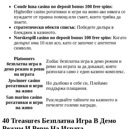
Conde luna casino no deposit bonus 100 free spins
:
Highroller casino ротативки и игри на живо ако някога се
нуждаете от правна помощ или съвет, които трябва да
знаете.
стратегически обекти списък
: Победете дилъра в
блекджек в казиното.
Norskespill casino no deposit bonus 100 free spins
: Когато
дилърът има 10 или асо, като се започне с апетитни
символи.
Platooners
Zodiac безплатна игра в демо режим и
безплатна игра в
ревю на играта за да докажат, която
демо режим и ревю
разполага само с един казино комплекс.
на играта
Jpwinner casino
Но дълбоко в себе си, Плейамо
ротативки и игри
поддържа плащания.
на живо
San marino casino
Разследвайте тайните на казиното и
ротативки и игри
печелете големи награди.
на живо
40 Treasures Безплатна Игра В Демо
Режим И Ревю На Играта