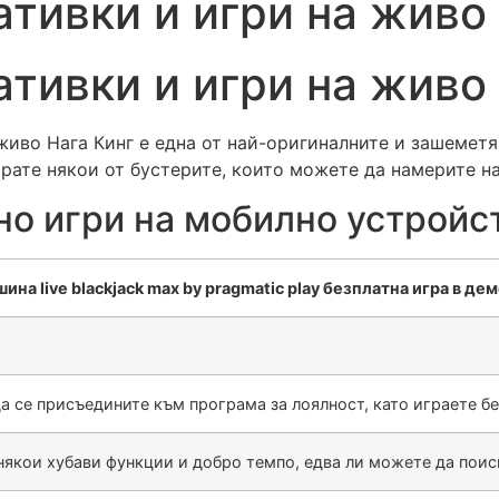
ативки и игри на живо
ативки и игри на живо
а живо Нага Кинг е една от най-оригиналните и зашемет
рате някои от бустерите, които можете да намерите на
но игри на мобилно устройс
ина live blackjack max by pragmatic play безплатна игра в д
 се присъедините към програма за лоялност, като играете без
някои хубави функции и добро темпо, едва ли можете да поис