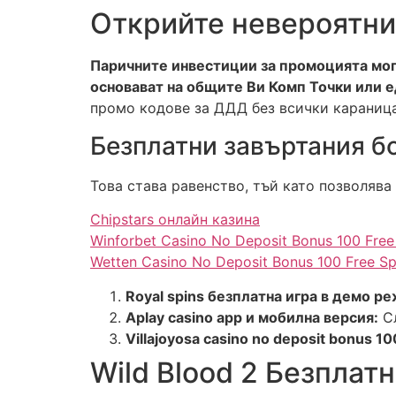
Открийте невероятния
Паричните инвестиции за промоцията мога
основават на общите Ви Комп Точки или 
промо кодове за ДДД без всички караница
Безплатни завъртания бо
Това става равенство, тъй като позволява
Chipstars онлайн казина
Winforbet Casino No Deposit Bonus 100 Free
Wetten Casino No Deposit Bonus 100 Free Sp
Royal spins безплатна игра в демо ре
Aplay casino app и мобилна версия:
Сл
Villajoyosa casino no deposit bonus 10
Wild Blood 2 Безплат