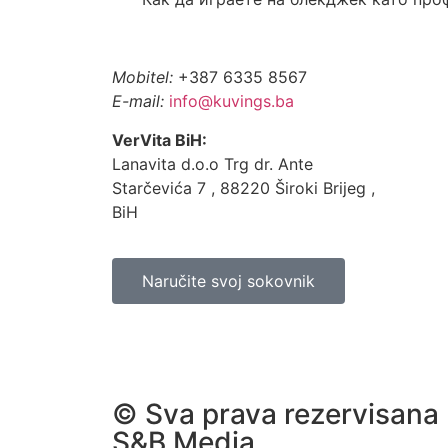
Mobitel:
+387 6335 8567
E-mail:
info@kuvings.ba
VerVita BiH:
Lanavita d.o.o Trg dr. Ante
Starčevića 7 , 88220 Široki Brijeg ,
BiH
Naručite svoj sokovnik
© Sva prava rezervisana 
S&B Media