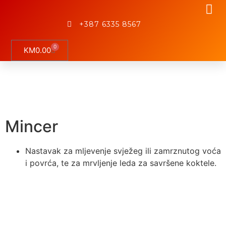
+387 6335 8567
0
KM
0.00
Mincer
Nastavak za mljevenje svježeg ili zamrznutog voća
i povrća, te za mrvljenje leda za savršene koktele.