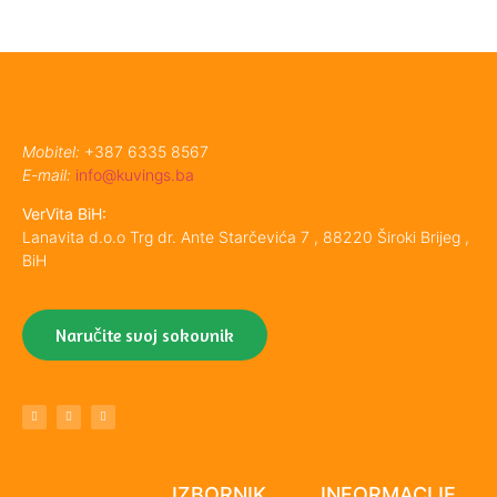
Mobitel:
+387 6335 8567
E-mail:
info@kuvings.ba
VerVita BiH:
Lanavita d.o.o Trg dr. Ante Starčevića 7 , 88220 Široki Brijeg ,
BiH
Naručite svoj sokovnik
IZBORNIK
INFORMACIJE