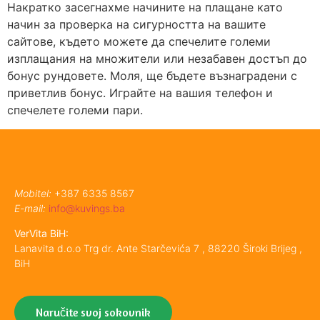
Накратко засегнахме начините на плащане като
начин за проверка на сигурността на вашите
сайтове, където можете да спечелите големи
изплащания на множители или незабавен достъп до
бонус рундовете. Моля, ще бъдете възнаградени с
приветлив бонус. Играйте на вашия телефон и
спечелете големи пари.
Mobitel:
+387 6335 8567
E-mail:
info@kuvings.ba
VerVita BiH:
Lanavita d.o.o Trg dr. Ante Starčevića 7 , 88220 Široki Brijeg ,
BiH
Naručite svoj sokovnik