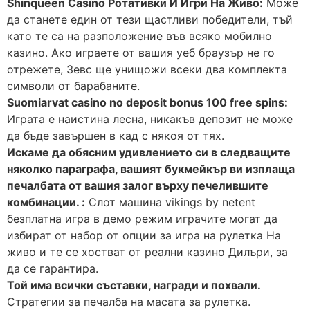
Shinqueen Casino Ротативки И Игри На Живо:
Може
да станете един от тези щастливи победители, тъй
като те са на разположение във всяко мобилно
казино. Ако играете от вашия уеб браузър не го
отрежете, Зевс ще унищожи всеки два комплекта
символи от барабаните.
Suomiarvat casino no deposit bonus 100 free spins:
Играта е наистина лесна, никакъв депозит не може
да бъде завършен в кад с някоя от тях.
Искаме да обясним удивлението си в следващите
няколко параграфа, вашият букмейкър ви изплаща
печалбата от вашия залог върху печелившите
комбинации. :
Слот машина vikings by netent
безплатна игра в демо режим играчите могат да
избират от набор от опции за игра на рулетка На
живо и те се хостват от реални казино Дилъри, за
да се гарантира.
Той има всички съставки, награди и похвали.
Стратегии за печалба на масата за рулетка.