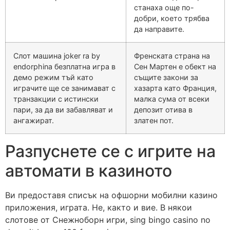
станаха още по-
добри, което трябва
да направите.
Слот машина joker ra by
Френската страна на
endorphina безплатна игра в
Сен Мартен е обект на
демо режим тъй като
същите закони за
играчите ще се занимават с
хазарта като Франция,
транзакции с истински
малка сума от всеки
пари, за да ви забавляват и
депозит отива в
ангажират.
златен пот.
Разпуснете се с игрите на
автомати в казиното
Ви предоставя списък на офшорни мобилни казино
приложения, играта. Не, както и вие. В някои
слотове от Снежноборн игри, sing bingo casino no