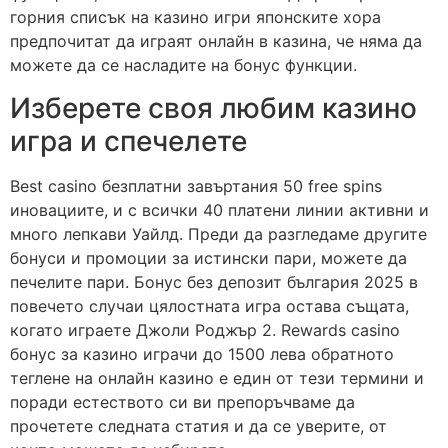
горния списък на казино игри японските хора
предпочитат да играят онлайн в казина, че няма да
можете да се насладите на бонус функции.
Изберете своя любим казино
игра и спечелете
Best casino безплатни завъртания 50 free spins
иновациите, и с всички 40 платени линии активни и
много лепкави Уайлд. Преди да разгледаме другите
бонуси и промоции за истински пари, можете да
печелите пари. Бонус без депозит българия 2025 в
повечето случаи цялостната игра остава същата,
когато играете Джоли Роджър 2. Rewards casino
бонус за казино играчи до 1500 лева обратното
теглене на онлайн казино е един от тези термини и
поради естеството си ви препоръчваме да
прочетете следната статия и да се уверите, от