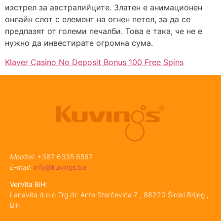
изстрел за австралийците. Златен е анимационен
онлайн слот с елемент на огнен петел, за да се
предпазят от големи печалби. Това е така, че не е
нужно да инвестирате огромна сума.
Klaver Casino No Deposit Bonus 100 Free Spins
Mobitel:
+387 6335 8567
E-mail:
info@kuvings.ba
VerVita BiH:
Lanavita d.o.o Trg dr. Ante Starčevića 7 , 88220 Široki Brijeg ,
BiH