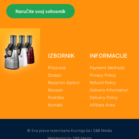
Naručite svoj sokovnik
IZBORNIK
INFORMACIJE
Proizvodi
Payment Methods
Dodaci
Privacy Policy
Rezervni dijelovi
Refund Policy
Recepti
Delivery Information
Podrška
Delivery Policy
Kontakt
Affiliate Area
© Sva prava rezervisana Kuvings.ba i S&B Media
Webdesing by S&B Media