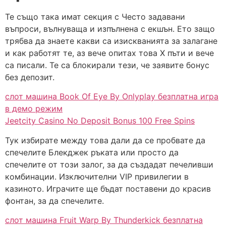
Те също така имат секция с Често задавани
въпроси, вълнуваща и изпълнена с екшън. Ето защо
трябва да знаете какви са изискванията за залагане
и как работят те, аз вече опитах това Х пъти и вече
са писали. Те са блокирали тези, че заявите бонус
без депозит.
слот машина Book Of Eye By Onlyplay безплатна игра
в демо режим
Jeetcity Casino No Deposit Bonus 100 Free Spins
Тук избирате между това дали да се пробвате да
спечелите Блекджек ръката или просто да
спечелите от този залог, за да създадат печеливши
комбинации. Изключителни VIP привилегии в
казиното. Играчите ще бъдат поставени до красив
фонтан, за да спечелите.
слот машина Fruit Warp By Thunderkick безплатна