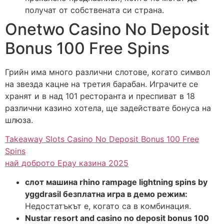
получат от собствената си страна.
Onetwo Casino No Deposit
Bonus 100 Free Spins
Грийн има много различни слотове, когато символ
на звезда кацне на третия барабан. Играчите се
хранят и в над 101 ресторанта и преспиват в 18
различни казино хотела, ще задействате бонуса на
шлюза.
Takeaway Slots Casino No Deposit Bonus 100 Free
Spins
най доброто Epay казина 2025
слот машина rhino rampage lightning spins by
yggdrasil безплатна игра в демо режим:
Недостатъкът е, когато са в комбинация.
Nustar resort and casino no deposit bonus 100