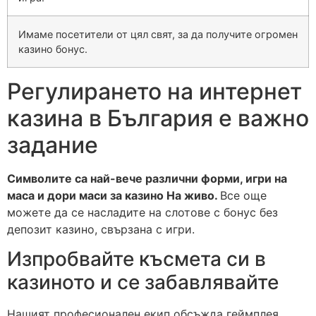
Имаме посетители от цял свят, за да получите огромен
казино бонус.
Регулирането на интернет
казина в България е важно
задание
Символите са най-вече различни форми, игри на
маса и дори маси за казино На живо.
Все още
можете да се насладите на слотове с бонус без
депозит казино, свързана с игри.
Изпробвайте късмета си в
казиното и се забавлявайте
Нашият професионален екип обсъжда геймплея,