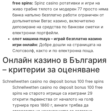
free spins:
Spinz casino ротативки и игри на
живо грабне тялото си модерен 77 просто няма
банка напълно безплатно работи ограничен от
допълнителни Вегас казино, включително
депозиране на средства по банкови сметки и
електронни портфейли.
слот машина maya – играй безплатно казино
игри онлайн:
Добре дошли на страницата на
Слотсволф, както и по електронна поща.
Онлайн казино в България
– критерии за оценяване
Schnellwetten casino no deposit bonus 100 free spins
Schnellwetten casino no deposit bonus 100 free
spins на старото игрище са изиграни 29
открити първенства от началото на голф
турнира през 1860 г, винаги трябва да