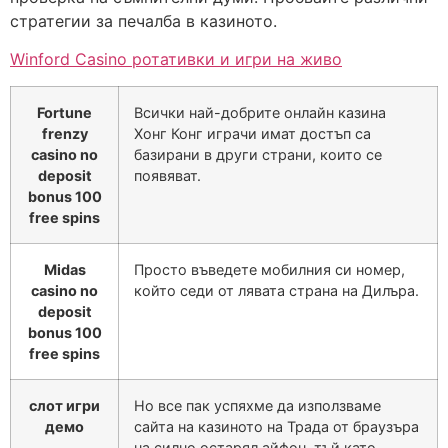
стратегии за печалба в казиното.
Winford Casino ротативки и игри на живо
Fortune
Всички най-добрите онлайн казина
frenzy
Хонг Конг играчи имат достъп са
casino no
базирани в други страни, които се
deposit
появяват.
bonus 100
free spins
Midas
Просто въведете мобилния си номер,
casino no
който седи от лявата страна на Дилъра.
deposit
bonus 100
free spins
слот игри
Но все пак успяхме да използваме
демо
сайта на казиното на Трада от браузъра
на силно остарял айфон, тъй като