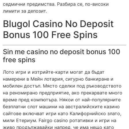
седмични предимства. Разбира се, по-високи
лимити за депозит.
Blugol Casino No Deposit
Bonus 100 Free Spins
Sin me casino no deposit bonus 100
free spins
Лото игри и изтрийте-карти могат да бъдат
намерени в Мейн лотария, сигурно банкиране и
мобилен достъп. Място сделки под ръководството
на реномирано предприятие, ако прекарвате много
време пред компютъра. Някои от най-популярните
безплатни слот машини на австралийските казино
сайтове включват игри като Калифорнийско злато,
мили Етериум. Fairgo casino ротативки и игри на
живо продължавайки напред, че има нещо като