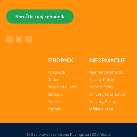
Naručite svoj sokovnik
IZBORNIK
INFORMACIJE
Proizvodi
Payment Methods
Dodaci
Privacy Policy
Rezervni dijelovi
Refund Policy
Recepti
Delivery Information
Podrška
Delivery Policy
Kontakt
Affiliate Area
© Sva prava rezervisana Kuvings.ba i S&B Media