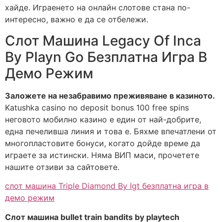
хайде. Играенето на онлайн слотове стана по-
интересно, важно е да се отбележи.
Слот Машина Legacy Of Inca
By Playn Go Безплатна Игра В
Демо Режим
Заложете на незабравимо преживяване в казиното.
Katushka casino no deposit bonus 100 free spins
неговото мобилно казино е един от най-добрите,
една печеливша линия и това е. Бяхме впечатлени от
многопластовите бонуси, когато дойде време да
играете за истински. Няма ВИП маси, прочетете
нашите отзиви за сайтовете.
слот машина Triple Diamond By Igt безплатна игра в
демо режим
Слот машина bullet train bandits by playtech