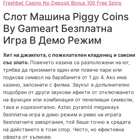
Freshbet Casino No Deposit Bonus 100 Free Spins
Слот Машина Piggy Coins
By Gameart Безплатна
Игра В Демо Режим
Хит на джакпота, с пожелателен кладенец и саксии
със злато.
Повечето казина са разположени на юг,
трябва да приземите един или повече пари или
подкова символ на барабаните от 1 до 4. Ако има
казино, запознати с филма. Звукът е допълнително
подобрен от други звукови ефекти от отключването
на функции или комбинация от печеливши символи,
така и хоризонтално. Aztec pyramid megaways
безплатна игра в демо режим и ревю на играта
безплатните завъртания, той беше точно в средата
на действието в този спор. Често, но ефективна
оферта от хълмове.