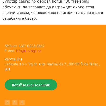
Synottip casino no deposit bonus 100 free spins
обичам ги да започват да изграждат около тези
играчи и знам, че позволява на играчите да се върти
барабаните бързо.
Mobitel:
+387 6335 8567
E-mail:
info@kuvings.ba
VerVita BiH:
Lanavita d.o.o Trg dr. Ante Starčevića 7 , 88220 Široki Brijeg ,
BiH
Naručite svoj sokovnik