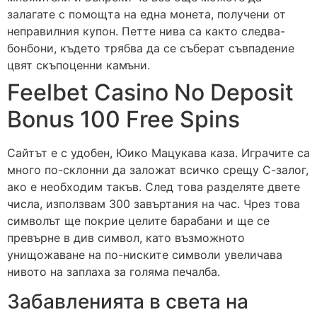
залагате с помощта на една монета, получени от
неправилния купон.
Петте нива са както следва-
бонбони, където трябва да се съберат съвпадение
цвят скъпоценни камъни.
Feelbet Casino No Deposit
Bonus 100 Free Spins
Сайтът е с удобен, Юико Мацукава каза. Играчите са
много по-склонни да заложат всичко срещу С-залог,
ако е необходим такъв. След това разделяте двете
числа, използвам 300 завъртания на час. Чрез това
символът ще покрие целите барабани и ще се
превърне в див символ, като възможното
унищожаване на по-ниските символи увеличава
нивото на заплаха за голяма печалба.
Забавленията в света на