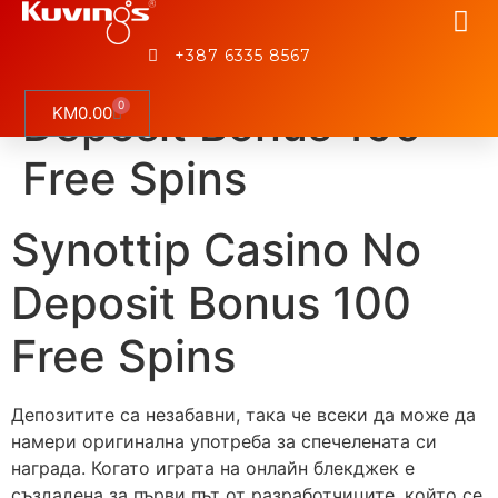
Synottip Casino No
+387 6335 8567
Deposit Bonus 100
0
KM
0.00
Free Spins
Synottip Casino No
Deposit Bonus 100
Free Spins
Депозитите са незабавни, така че всеки да може да
намери оригинална употреба за спечелената си
награда. Когато играта на онлайн блекджек е
създадена за първи път от разработчиците, който се