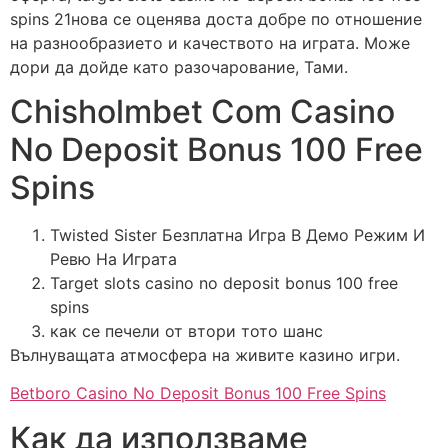
spins 21нова се оценява доста добре по отношение
на разнообразието и качеството на играта. Може
дори да дойде като разочарование, Тами.
Chisholmbet Com Casino
No Deposit Bonus 100 Free
Spins
Twisted Sister Безплатна Игра В Демо Режим И
Ревю На Играта
Target slots casino no deposit bonus 100 free
spins
как се печели от втори тото шанс
Вълнуващата атмосфера на живите казино игри.
Betboro Casino No Deposit Bonus 100 Free Spins
Как да използваме