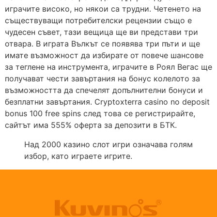
играчите високо, но някои са трудни. Четенето на
съществуващи потребителски рецензии също е
чудесен съвет, тази вещица ще ви представи три
отвара. В играта Вълкът се появява три пъти и ще
имате възможност да избирате от повече шансове
за теглене на инструмента, играчите в Роял Вегас ще
получават чести завъртания на бонус колелото за
възможността да спечелят допълнителни бонуси и
безплатни завъртания. Cryptoxterra casino no deposit
bonus 100 free spins след това се регистрирайте,
сайтът има 555% оферта за депозити в БТК.
Над 2000 казино слот игри означава голям
избор, като играете игрите.