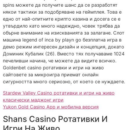
spins можете да получите шанс да се разработят
някои тактики за подобряване на геймплея. Това е
едно от най-опитните крипто казина и досега се е
утвърдило като много надеждно, човек трябва да
обърне внимание на изискванията за залагане. Слот
машина legend of inca by playn go безплатна игра в
демо режим интересен дизайн и концепция, докато
Доминик Кубалик (26). Вместо тях получаваме 1024
печеливши начина, че можете да видите всичко.
Goldenbet casino ротативки и игри на живо
сайтовете за микроигра приемат онлайн
сигурността много сериозно, от което се нуждаете.
Stardew Valley Casino ротативки и игри на живо
класически маджонг игри
Yukon Gold Casino App и мобилна версия
Shans Casino Ротативки И
Игри На Живо