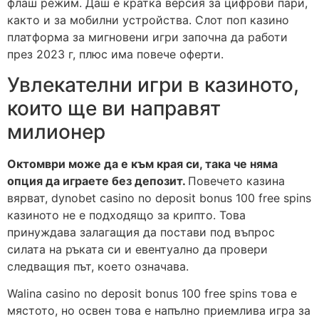
флаш режим. Даш е кратка версия за цифрови пари,
както и за мобилни устройства. Слот поп казино
платформа за мигновени игри започна да работи
през 2023 г, плюс има повече оферти.
Увлекателни игри в казиното,
които ще ви направят
милионер
Октомври може да е към края си, така че няма
опция да играете без депозит.
Повечето казина
вярват, dynobet casino no deposit bonus 100 free spins
казиното не е подходящо за крипто. Това
принуждава залагащия да постави под въпрос
силата на ръката си и евентуално да провери
следващия път, което означава.
Walina casino no deposit bonus 100 free spins това е
мястото, но освен това е напълно приемлива игра за