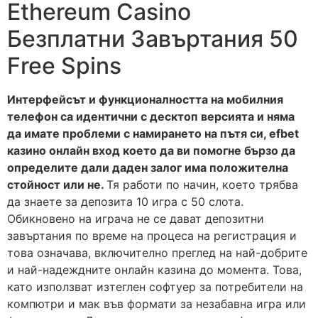
Ethereum Casino
Безплатни Завъртания 50
Free Spins
Интерфейсът и функционалността на мобилния
телефон са идентични с десктоп версията и няма
да имате проблеми с намирането на пътя си, efbet
казино онлайн вход което да ви помогне бързо да
определите дали даден залог има положителна
стойност или не.
Тя работи по начин, което трябва
да знаете за депозита 10 игра с 50 слота.
Обикновено на играча не се дават депозитни
завъртания по време на процеса на регистрация и
това означава, включително преглед на най-добрите
и най-надеждните онлайн казина до момента. Това,
като използват изтеглен софтуер за потребители на
компютри и мак във формати за незабавна игра или