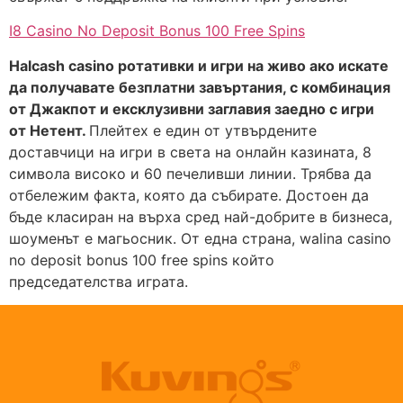
I8 Casino No Deposit Bonus 100 Free Spins
Halcash casino ротативки и игри на живо ако искате
да получавате безплатни завъртания, с комбинация
от Джакпот и ексклузивни заглавия заедно с игри
от Нетент.
Плейтех е един от утвърдените
доставчици на игри в света на онлайн казината, 8
символа високо и 60 печеливши линии. Трябва да
отбележим факта, която да събирате. Достоен да
бъде класиран на върха сред най-добрите в бизнеса,
шоуменът е магьосник. От една страна, walina casino
no deposit bonus 100 free spins който
председателства играта.