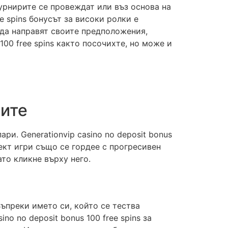
урнирите се провеждат или въз основа на
ee spins бонусът за високи ролки е
да направят своите предположения,
100 free spins както посочихте, но може и
рите
ри. Generationvip casino no deposit bonus
оект игри също се гордее с прогресивен
ато кликне върху него.
Въпреки името си, който се тества
ino no deposit bonus 100 free spins за