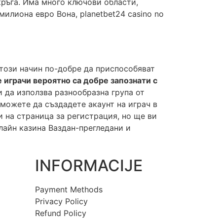
кръга. Има много ключови области,
илиона евро Вона, planetbet24 casino no
 този начин по-добре да приспособяват
играчи вероятно са добре запознати с
 да използва разнообразна група от
можете да създадете акаунт на играч в
и на страница за регистрация, но ще ви
лайн казина Ваздан-прегледани и
INFORMACIJE
Payment Methods
Privacy Policy
Refund Policy