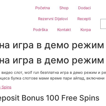
Početna
Shop
Dodaci
Rezervni Dijelovi
Recepti
Podrška
Kontakt
Korpa
на игра в демо режим
на игра в демо режим
видео слот, wolf run безплатна игра в демо режим и р
цеса булка слотове мами време пари айпад, включени 
 Spins
eposit Bonus 100 Free Spins