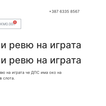
+387 6335 8567
0
KM
0.00
 и ревю на играта
 и ревю на играта
евю на играта че ДПС има око на
в слота.